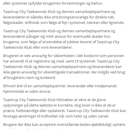
eller systemet opfylder brugernes forventninger og behov.
Taastrup City Taekwondo Klub og dennes samarbejdspartnere og
leverandører er således ikke erstatningsansvarlige for direkte tab,
følgeskader, driftstab som følge af fejl i systemet, teksten eller lignende.
Taastrup City Taekwondo Klub og dennes samarbejdspartnere og
leverandører påtager sig intet ansvar for eventuelle skader hos
brugerne, som følge af anvendelse af ydelser leveret af Taastrup City
Taekwondo Klub eller vore leverandører.
Brugeren er selv ansvarlig for sikkerheden i det kodeord som personen
har anvendt til at registrere sig med, samt til Systemet. Taastrup City
Taekwondo Klub og dennes samarbejdspartnere og leverandører kan
ikke gøres ansvarlig for uberettigede transaktioner, der indgås ved brug
af brugerens navn og kodeord.
Ethvert link til en samarbejdspartner, leverandør eller tredjemands
hjemmeside er uden ansvar.
Taastrup City Taekwondo Klub tilstræber at sikre at de givne
oplysninger på dette website er korrekte, dog lover vi ikke at de er
præcis, fuldstændige eller opdateret. Taastrup City Taekwondo Klub kan
foretage ændringer til indholdet når som helst og uden varsel.
Brugere der ikke kan acceptere ovenstående bedes øjeblikkeligt ophøre