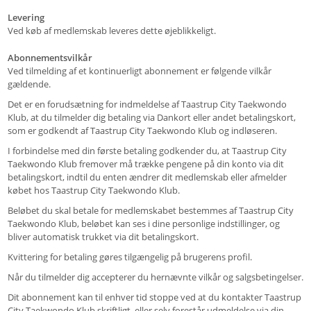
Levering
Ved køb af medlemskab leveres dette øjeblikkeligt.
Abonnementsvilkår
Ved tilmelding af et kontinuerligt abonnement er følgende vilkår
gældende.
Det er en forudsætning for indmeldelse af Taastrup City Taekwondo
Klub, at du tilmelder dig betaling via Dankort eller andet betalingskort,
som er godkendt af Taastrup City Taekwondo Klub og indløseren.
I forbindelse med din første betaling godkender du, at Taastrup City
Taekwondo Klub fremover må trække pengene på din konto via dit
betalingskort, indtil du enten ændrer dit medlemskab eller afmelder
købet hos Taastrup City Taekwondo Klub.
Beløbet du skal betale for medlemskabet bestemmes af Taastrup City
Taekwondo Klub, beløbet kan ses i dine personlige indstillinger, og
bliver automatisk trukket via dit betalingskort.
Kvittering for betaling gøres tilgængelig på brugerens profil.
Når du tilmelder dig accepterer du hernævnte vilkår og salgsbetingelser.
Dit abonnement kan til enhver tid stoppe ved at du kontakter Taastrup
City Taekwondo Klub skriftligt, eller selv forestår udmeldelse via din