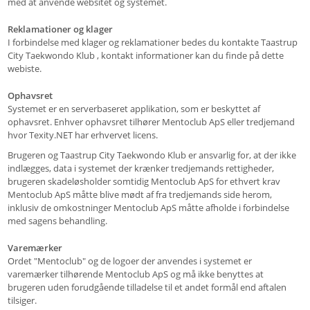
med at anvende websitet og systemet.
Reklamationer og klager
I forbindelse med klager og reklamationer bedes du kontakte Taastrup
City Taekwondo Klub , kontakt informationer kan du finde på dette
webiste.
Ophavsret
Systemet er en serverbaseret applikation, som er beskyttet af
ophavsret. Enhver ophavsret tilhører Mentoclub ApS eller tredjemand
hvor Texity.NET har erhvervet licens.
Brugeren og Taastrup City Taekwondo Klub er ansvarlig for, at der ikke
indlægges, data i systemet der krænker tredjemands rettigheder,
brugeren skadeløsholder somtidig Mentoclub ApS for ethvert krav
Mentoclub ApS måtte blive mødt af fra tredjemands side herom,
inklusiv de omkostninger Mentoclub ApS måtte afholde i forbindelse
med sagens behandling.
Varemærker
Ordet "Mentoclub" og de logoer der anvendes i systemet er
varemærker tilhørende Mentoclub ApS og må ikke benyttes at
brugeren uden forudgående tilladelse til et andet formål end aftalen
tilsiger.