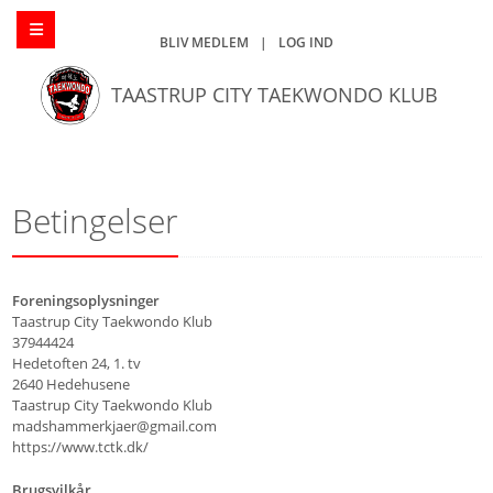
BLIV MEDLEM
|
LOG IND
TAASTRUP CITY TAEKWONDO KLUB
Betingelser
Foreningsoplysninger
Taastrup City Taekwondo Klub
37944424
Hedetoften 24, 1. tv
2640 Hedehusene
Taastrup City Taekwondo Klub
madshammerkjaer@gmail.com
https://www.tctk.dk/
Brugsvilkår