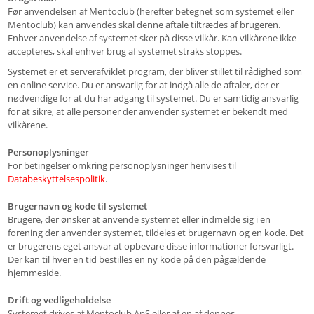
Før anvendelsen af Mentoclub (herefter betegnet som systemet eller
Mentoclub) kan anvendes skal denne aftale tiltrædes af brugeren.
Enhver anvendelse af systemet sker på disse vilkår. Kan vilkårene ikke
accepteres, skal enhver brug af systemet straks stoppes.
Systemet er et serverafviklet program, der bliver stillet til rådighed som
en online service. Du er ansvarlig for at indgå alle de aftaler, der er
nødvendige for at du har adgang til systemet. Du er samtidig ansvarlig
for at sikre, at alle personer der anvender systemet er bekendt med
vilkårene.
Personoplysninger
For betingelser omkring personoplysninger henvises til
Databeskyttelsespolitik
.
Brugernavn og kode til systemet
Brugere, der ønsker at anvende systemet eller indmelde sig i en
forening der anvender systemet, tildeles et brugernavn og en kode. Det
er brugerens eget ansvar at opbevare disse informationer forsvarligt.
Der kan til hver en tid bestilles en ny kode på den pågældende
hjemmeside.
Drift og vedligeholdelse
Systemet drives af Mentoclub ApS eller af en af dennes